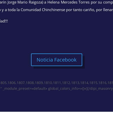
arín Jorge Mario Raigoza) a Helena Mercedes Torres por su com
 a toda la Comunidad Chinchinense por tanto cariño, por llenar 
ad!!!
Noticia Facebook
,1805,1806,1807,1808,1809,1810,1811,1812,1813,1814,1815,1816,181
 _module_preset=»default» global_colors_info=»{}»][/dipi_masonry