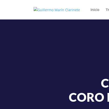
Inicio
T
C
CORO 