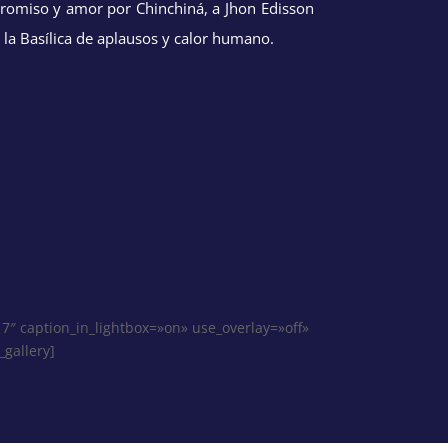
promiso y amor por Chinchiná, a Jhon Edisson
la Basílica de aplausos y calor humano.
7″ caption_in_lightbox=»on» use_overlay=»off»
_gallery]