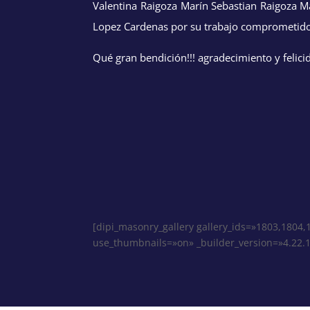
Valentina Raigoza Marín Sebastian Raigoza M
Lopez Cardenas por su trabajo comprometido y
Qué gran bendición!!! agradecimiento y felicid
[dipi_masonry_gallery gallery_ids=»1803,1804
use_thumbnails=»on» _builder_version=»4.22.1″